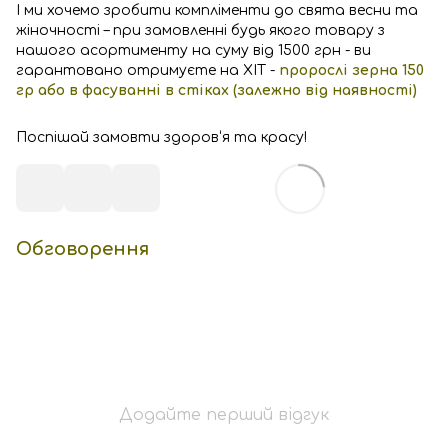
І ми хочемо зробити компліменти до свята весни та
жіночності – при замовленні будь якого товару з
нашого асортименту на суму від 1500 грн - ви
гарантовано отримуєте на ХІТ -
пророслі зерна 150
гр або в фасуванні в стіках (залежно від наявності)
Поспішай замовти здоров‘я та красу!
Обговорення
Додайте перший відгук