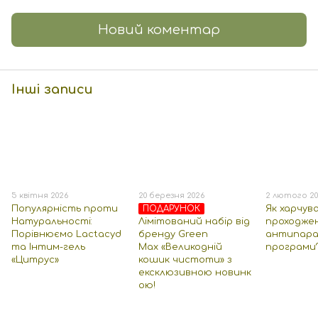
Новий коментар
Інші записи
5 квітня 2026
20 березня 2026
2 лютого 20
Популярність проти
Як харчув
ПОДАРУНОК
Натуральності:
Лімітований набір від
проходже
Порівнюємо Lactacyd
бренду Green
антипара
та Інтим-гель
Max «Великодній
програми
«Цитрус»
кошик чистоти» з
ексклюзивною новинк
ою!