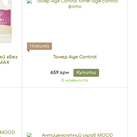
Новинка
ей «Без
Тонер Age Control
 MAX
659 грн
Купити
В наявності