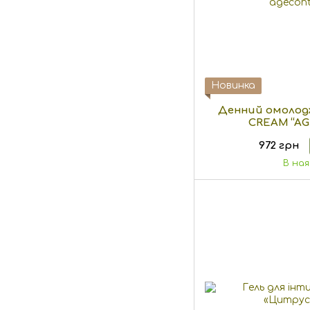
Новинка
Денний омолод
CREAM “AG
972 грн
В на