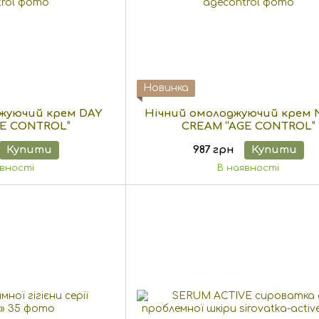
Новинка
жуючий крем DAY
Нічний омолоджуючий крем 
E CONTROL”
CREAM “AGE CONTROL”
Купити
987 грн
Купити
явності
В наявності