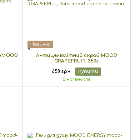
Новинка
а «MOOD
Антицелюлітний скраб MOOD
GRAPEFRUIT, 350г
658 грн
Купити
В наявності