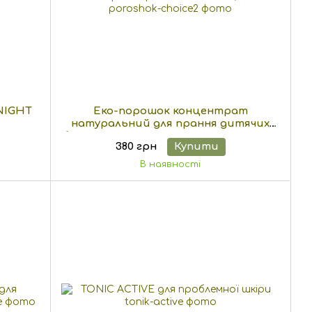
NIGHT
Еко-порошок концентрат
натуральний для прання дитячих
білих та кольорових речей Green Max
380 грн
Купити
, 1кг
В наявності