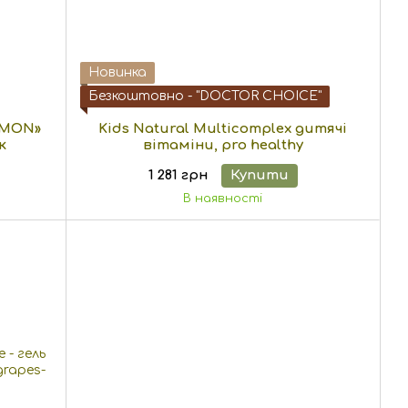
Новинка
Безкоштовно - "DOCTOR CHOICE"
AMON»
Kids Natural Multicomplex дитячі
к
вітаміни, pro healthy
1 281 грн
Купити
В наявності