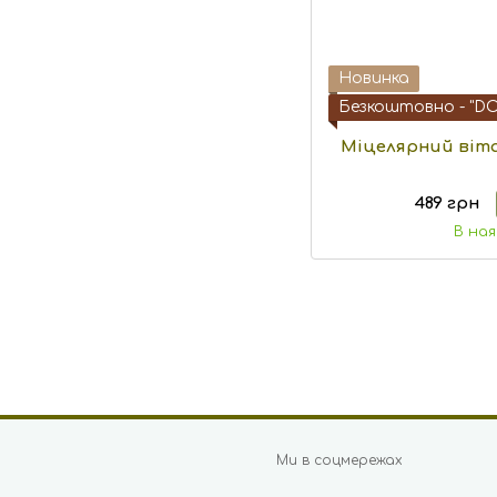
Новинка
Безкоштовно - "D
Miцелярний віта
489 грн
В на
Ми в соцмережах