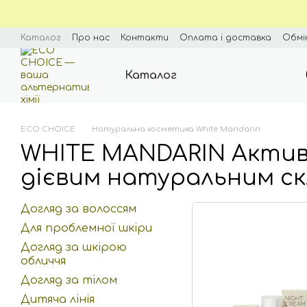
Перейти до основного контенту
Каталог
Про нас
Контакти
Оплата і доставка
Обмі
Блог
Угода користувача
Каталог
ECO CHOICE
Натуральна косметика White Mandarin
WHITE MANDARIN Актив
дієвим натуральним с
Догляд за волоссям
Для проблемної шкіри
Догляд за шкірою
обличчя
Догляд за тілом
Дитяча лінія