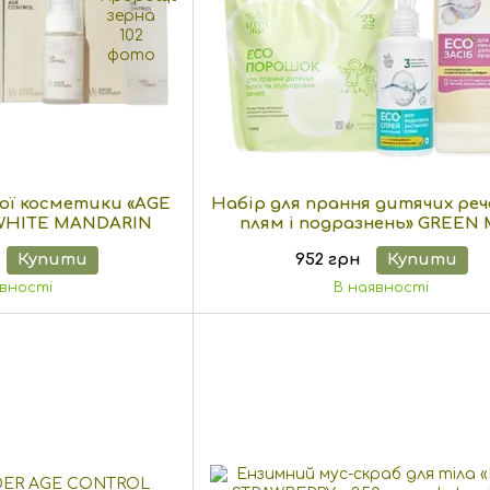
ої косметики «AGE
Набір для прання дитячих реч
WHITE MANDARIN
плям і подразнень» GREEN
Купити
952 грн
Купити
явності
В наявності