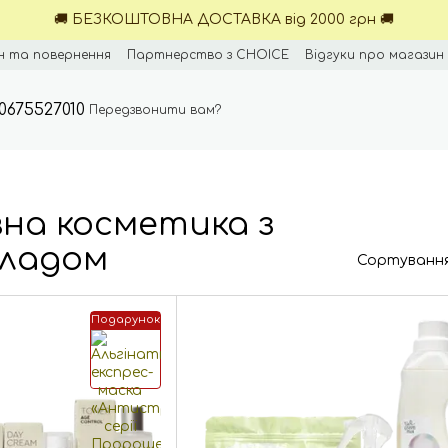
🚚 БЕЗКОШТОВНА ДОСТАВКА від 2000 грн 🚚
н та повернення
Партнерство з CHOICE
Відгуки про магазин
0675527010
Передзвонити вам?
на косметика з
кладом
Сортування
Подарунок