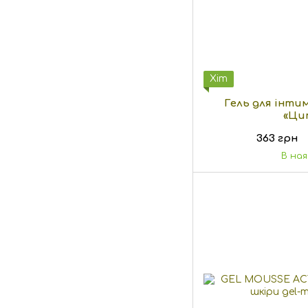
Хіт
Гель для інтим
«Ци
363 грн
В на