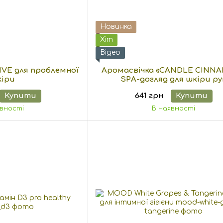
Новинка
Хіт
Відео
VE для проблемної
Аромасвічка «CANDLE CINN
іри
SPA-догляд для шкіри ру
Купити
641 грн
Купити
явності
В наявності