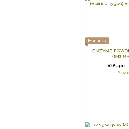
Новинка
ENZYME POWDE
(ензім
629 грн
В на