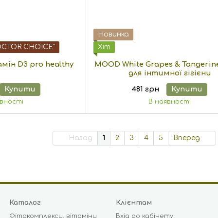
Новинка
OCTOR CHOICE"
Хіт
мін D3 pro healthy
MOOD White Grapes & Tangerine
для інтимної гігієни
Купити
481 грн
Купити
явності
В наявності
Назад
1
2
3
4
5
Вперед
Каталог
Клієнтам
Фітокомплекси, вітаміни
Вхід до кабінету