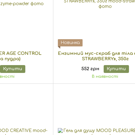
Новинка
R AGE CONTROL
Ензимний мус-скраб для тіл
на пудра)
STRAWBERRY», 350г
Купити
552 грн
Купити
явності
В наявності