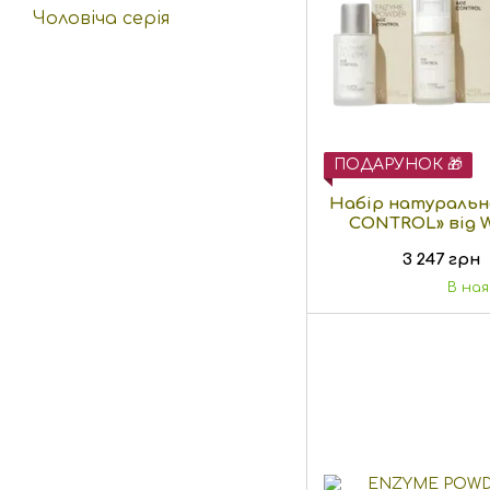
Чоловіча серія
ПОДАРУНОК 🎁
Набір натуральн
CONTROL» від 
3 247 грн
В на