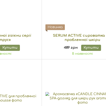
Новинка
ної гігієни серії
SERUM ACTIVE сироватка 
трус»
проблемної шкіри
Купити
489 грн
Купити
явності
В наявності