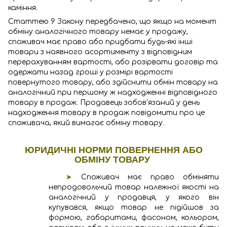
каміння.
Статтею 9 Закону передбачено, що якщо на момент
обміну аналогічного товару немає у продажу,
споживач має право або придбати будь-які інші
товари з наявного асортименту з відповідним
перерахуванням вартості, або розірвати договір та
одержати назад гроші у розмірі вартості
повернутого товару, або здійснити обмін товару на
аналогічний при першому ж надходженні відповідного
товару в продаж. Продавець зобов'язаний у день
надходження товару в продаж повідомити про це
споживача, який вимагає обміну товару.
ЮРИДИЧНІ НОРМИ ПОВЕРНЕННЯ АБО
ОБМІНУ ТОВАРУ
➤
Споживач має право обміняти
непродовольчий товар належної якості на
аналогічний у продавця, у якого він
купувався, якщо товар не підійшов за
формою, габаритами, фасоном, кольором,