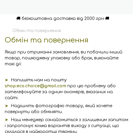
🚚 безкоштовна доставка від 2000 грн 🚚
Обмін та повернення
Обмін та повернення
Якщо при отриманні замовлення, ви побачили інший
товар, пошкоджену упаковку або брак, виконайте
такі дії:
➤
Напишіть нам на пошту
shop.eco.choice@gmail.com
про цю проблему або
зателефонуйте за одним ізномерів, вказаних на
сайті.
➤
Надішліть фотографію товару, який хочете
повернути або обміняти.
➤
Наш менеджер ознайомиться з залишеним запитом
і запропонує кілька варіантів виходу з ситуації, що
склалася в найкоротші терміни.