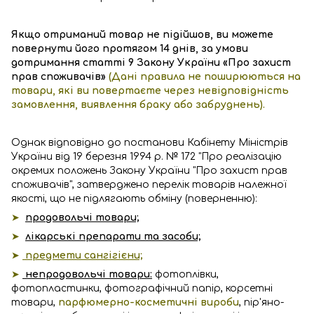
Якщо отриманий товар не підійшов, ви можете
повернути його протягом 14 днів, за умови
дотримання статті 9 Закону України «Про захист
прав споживачів»
(Дані правила не поширюються на
товари, які ви повертаєте через невідповідність
замовлення, виявлення браку або забруднень).
Однак відповідно до постанови Кабінету Міністрів
України від 19 березня 1994 р. № 172 "Про реалізацію
окремих положень Закону України "Про захист прав
споживачів", затверджено перелік товарів належної
якості, що не підлягають обміну (поверненню):
➤
продовольчі товари;
➤
лікарські препарати та засоби;
➤
предмети сангігієни;
➤
непродовольчі товари:
фотоплівки,
фотопластинки, фотографічний папір, корсетні
товари,
парфюмерно-косметичні вироби
, пір'яно-