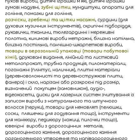
пухові вироби, дитячі іграшки м'які, дитячі іграшки
гумові надувні,
зубні щітки
,
мундштуки, апарати для
гоління, помазки для гоління,
розчіски, гребенці та щітки масажн
і
, сурдини (для
духових музичних інструментів), скрипічні підборіддя,
рукавички, тканини, тюлегардинні і мереживні
полотна, килимові вироби метражні, білизна натільна,
білизна постільна, панчішно-шкарпеткові вироби,
товари в аерозольній упаковці (товари побутової
хімії)
, друковані видання, лінійний та листковий
металопрокат, трубна продукція, пиломатеріали,
погонажні (плінтус, наличник), плитні матеріали
(деревноволокнисті та деревностружкові плити,
фанера) і скло, нарізані або розкроєні під розмір,
визначений покупцем (замовником), аудіо-,
відеокасети, диски для лазерних систем зчитування із
записом вироби з натурального та штучного
волосся (перуки), товари для немовлят (пелюшки,
соски, пляшечки для годування тощо), інструменти
для манікюру, педикюру (ножиці, пилочки тощо),
ювелірні вироби з дорогоцінних металів,
дорогоцінного каміння, дорогоцінного каміння
органогенного утворення та напівдорогоцінного