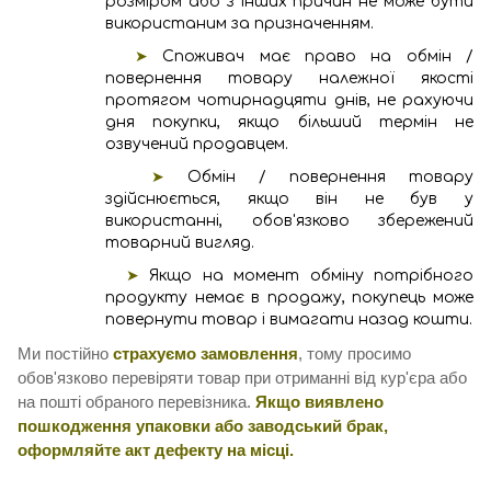
розміром або з інших причин не може бути
використаним за призначенням.
➤
Споживач має право на обмін /
повернення товару належної якості
протягом чотирнадцяти днів, не рахуючи
дня покупки, якщо більший термін не
озвучений продавцем.
➤
Обмін / повернення товару
здійснюється, якщо він не був у
використанні, обов'язково збережений
товарний вигляд.
➤
Якщо на момент обміну потрібного
продукту немає в продажу, покупець може
повернути товар і вимагати назад кошти.
Ми постійно
страхуємо замовлення
, тому просимо
обов'язково перевіряти товар при отриманні від кур'єра або
на пошті обраного перевізника.
Якщо виявлено
пошкодження упаковки або заводський брак,
оформляйте акт дефекту на місці.