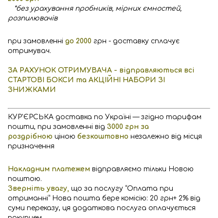
*без урахування пробників, мірних ємностей,
розпилювачів
при замовленні
до 2000
грн - доставку сплачує
отримувач.
ЗА РАХУНОК ОТРИМУВАЧА - відправляються всі
СТАРТОВІ БОКСИ та АКЦІЙНІ НАБОРИ ЗІ
ЗНИЖКАМИ
КУР'ЄРСЬКА доставка по Україні — згідно тарифам
пошти, при замовленні від
3000 грн за
роздрібною
ціною
безкоштовно
незалежно від місця
призначення
Накладним платежем
відправляємо тільки Новою
поштою.
Зверніть увагу,
що за послугу “Оплата при
отриманні” Нова пошта бере комісію: 20 грн+ 2% від
суми переказу, ця додаткова послуга оплачується
покупцем