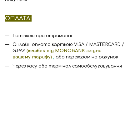
ОПЛАТА:
Готівкою при отриманні
Онлайн оплата карткою VISA / MASTERCARD /
G.PAY
(кешбек від MONOBANK згідно
вашему тарифу)
,
або переказом на рахунок
Через касу або термінал самообслуговування
0675527010
Контакти
Повна версія сайту