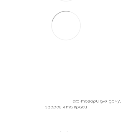
0675527010
Контакти
Повна версія сайту
© 2016—2026 ECO CHOICE –
еко-товари для дому,
здоров’я та краси
Укр
Рус