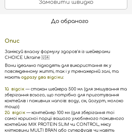
Замовити швидко
До обраного
Опис
Заміксуй власну формулу здоров'я із шейкерами
CHOICE Ukraine 🇺🇦
Вони ідеально підходять для використання як у
повсякденному житті, так і у тренажерній залі, та
мають
одразу два відсіки
:
1й відсік
— стакан шейкера 500 мл (для змішування та
зберігання всього, що потрібно для приготування
коктейлів і поживних напоїв: воду, сік, йогурт, молоко
тощо)
2й відсік
— контейнер 100 мл (для зберігання тої
самої корисної порції вашого улюбленого поживного
коктейлію MIX PRОTEIN SLIM чи CONTROL, міксу
клітковини MULTI BRAN або суперфудів чи навіть