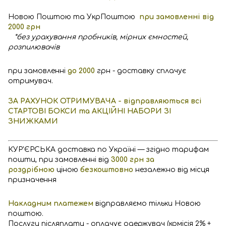
Новою Поштою та УкрПоштою
при замовленні від
2000 грн
*без урахування пробників, мірних ємностей,
розпилювачів
при замовленні
до 2000
грн - доставку сплачує
отримувач.
ЗА РАХУНОК ОТРИМУВАЧА - відправляються всі
СТАРТОВІ БОКСИ та АКЦІЙНІ НАБОРИ ЗІ
ЗНИЖКАМИ
КУР'ЄРСЬКА доставка по Україні — згідно тарифам
пошти, при замовленні від
3000 грн за
роздрібною
ціною
безкоштовно
незалежно від місця
призначення
Накладним платежем
відправляємо тільки Новою
поштою.
Послуги післяплати - оплачує одержувач (комісія 2% +