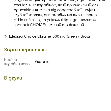
✅ Ідеальні для тренажерної зали, адже оснащені
спеціальним карабіном, який призначений для
пристібання ключа від гардеробної шафки,
клубної картки, автомобільних ключів тощо
✅ На вибір — два унікальні брендові кольори
компанії CHOICE: зелений та бежевий
🏷️ Шейкер Choice Ukraine, 500 мл (Green / Brown)
Характеристики
Країна
Україна
виробництва
Відгуки