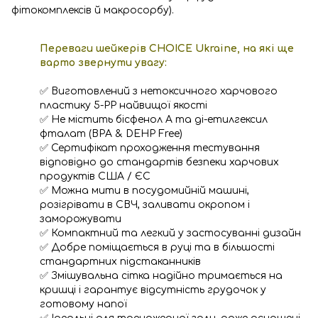
фітокомплексів й макросорбу).
Переваги шейкерів CHOICE Ukraine, на які ще
варто звернути увагу:
✅ Виготовлений з нетоксичного харчового
пластику 5-PP найвищої якості
✅ Не містить бісфенол А та ді-етилгексил
фталат (BPA & DEHP Free)
✅ Сертифікат проходження тестування
відповідно до стандартів безпеки харчових
продуктів США / ЄС
✅ Можна мити в посудомийній машині,
розігрівати в СВЧ, заливати окропом і
заморожувати
✅ Компактний та легкий у застосуванні дизайн
✅ Добре поміщається в руці та в більшості
стандартних підстаканників
✅ Змішувальна сітка надійно тримається на
кришці і гарантує відсутність грудочок у
готовому напої