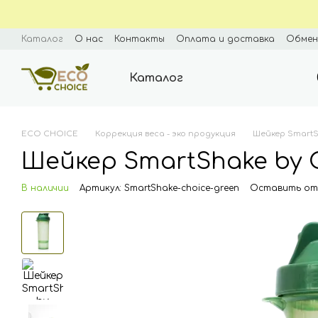
Перейти к основному контенту
Каталог
О нас
Контакты
Оплата и доставка
Обмен
Пользовательское соглашение
Каталог
ECO CHOICE
Коррекция веса - эко продукция
Шейкер SmartS
Шейкер SmartShake by 
В наличии
Артикул: SmartShake-choice-green
Оставить от