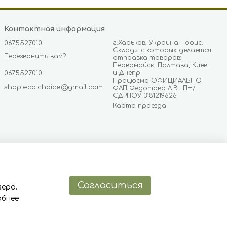
Контактная информация
г.Харьков, Украина - офис.
0675527010
Склады с которых делается
Перезвонить вам?
отправка товаров:
Первомайск, Полтава, Киев
и Днепр.
0675527010
Працюємо ОФИЦИАЛЬНО:
shop.eco.choice@gmail.com
ФЛП Федотова А.В. ІПН/
ЄДРПОУ 3181219626
Карта проезда
Согласиться
ера.
обнее