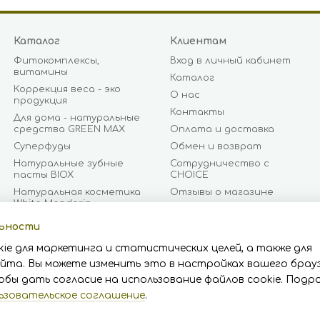
Каталог
Клиентам
Фитокомплексы,
Вход в личный кабинет
витамины
Каталог
Коррекция веса - эко
О нас
продукция
Контакты
Для дома - натуральные
средства GREEN MAX
Оплата и доставка
Суперфуды
Обмен и возврат
Натуральные зубные
Сотрудничество с
пасты BIOX
CHOICE
Натуральная косметика
Отзывы о магазине
White Mandarin
Документы и
Бизнес предложение
сертификаты
льности
CHOICE
Блог
ie для маркетинга и статистических целей, а также для
Бренды
Пользовательское
йта. Вы можете изменить это в настройках вашего брауз
соглашение
обы дать согласие на использование файлов cookie. Подр
ьзовательское соглашение
.