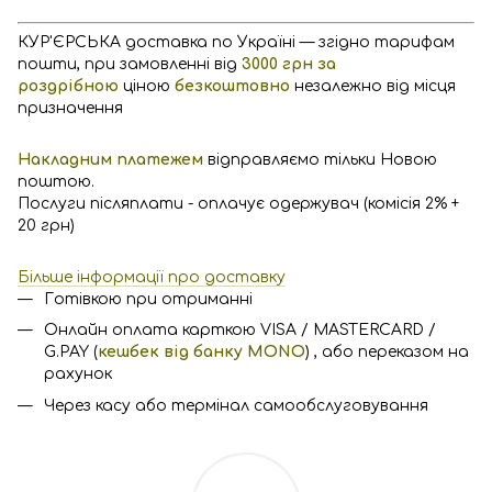
КУР'ЄРСЬКА доставка по Україні — згідно тарифам
пошти, при замовленні від
3000 грн за
роздрібною
ціною
безкоштовно
незалежно від місця
призначення
Накладним платежем
відправляємо тільки Новою
поштою.
Послуги післяплати - оплачує одержувач (комісія 2% +
20 грн)
Більше інформації про доставку
Готівкою при отриманні
Онлайн оплата карткою VISA / MASTERCARD /
G.PAY (
кешбек від банку MONO
) , або переказом на
рахунок
Через касу або термінал самообслуговування