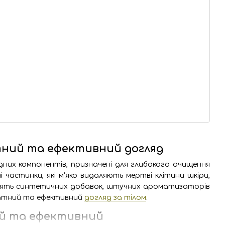
атний та ефективний догляд
дних компонентів, призначені для глибокого очищення
і частинки, які м'яко видаляють мертві клітини шкіри,
істять синтетичних добавок, штучних ароматизаторів
ікатний та ефективний
догляд за тілом
.
ний та ефективний