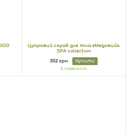
OOD
Цукровий скраб для тіла «Медовий».
SPA collection
352 грн
Купити
В наявності