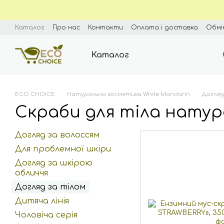
Перейти до основного контенту
Каталог
Про нас
Контакти
Оплата і доставка
Обмі
Блог
Угода користувача
Каталог
ECO CHOICE
Натуральна косметика White Mandarin
Догляд
Скраби для тіла натур
Догляд за волоссям
Для проблемної шкіри
Догляд за шкірою
обличчя
Догляд за тілом
Дитяча лінія
Чоловіча серія