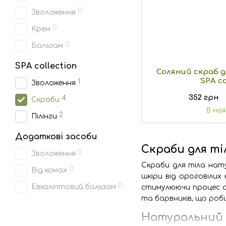
0
Зволоження
0
Крем
0
Бальзам
SPA collection
Соляний скраб д
SPA co
1
Зволоження
352 грн
4
Скраби
В на
2
Пілінги
Додаткові засоби
Скраби для ті
0
Зволоження
Скраби для тіла нату
0
Від комах
шкіри від ороговілих
0
Евкаліптовий бальзам
стимулюючи процес о
та барвників, що роб
Натуральний с