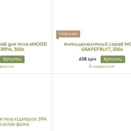
Новинка
аб для тіла «MOOD
Антицелюлітний скраб M
RY», 350г
GRAPEFRUIT, 350г
Купити
658 грн
Купити
явності
В наявності