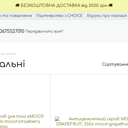
🚚 БЕЗКОШТОВНА ДОСТАВКА від 2000 грн 🚚
н та повернення
Партнерство з CHOICE
Відгуки про магазин
0675527010
Передзвонити вам?
 за тілом
альні
Сортування