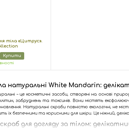
ля тіла «Цитрус».
llection
Купити
явності
ла натуральні White Mandarin: делік
ральні – це косметичні засоби, створені на основі приро
 клітин, забруднень та токсинів. Вони містять ексфоліююч
новлення. Натуральні скраби повністю екологічні, не м
ить їх безпечними та корисними для шкіри. Це ніжний, дел
краб для догляду за тілом: делікат