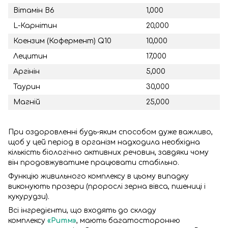
Вітамін В6
1,000
L-Карнітин
20,000
Коензим (Кофермент) Q10
10,000
Лецитин
17,000
Аргінін
5,000
Таурин
30,000
Магній
25,000
При оздоровленні будь-яким способом дуже важливо,
щоб у цей період в організм надходила необхідна
кількість біологічно активних речовин, завдяки чому
він продовжуватиме працювати стабільно.
Функцію живильного комплексу в цьому випадку
виконують прозери (пророслі зерна вівса, пшениці і
кукурудзи).
Всі інгредієнти, що входять до складу
комплексу
«Ритм»
, мають багатосторонню