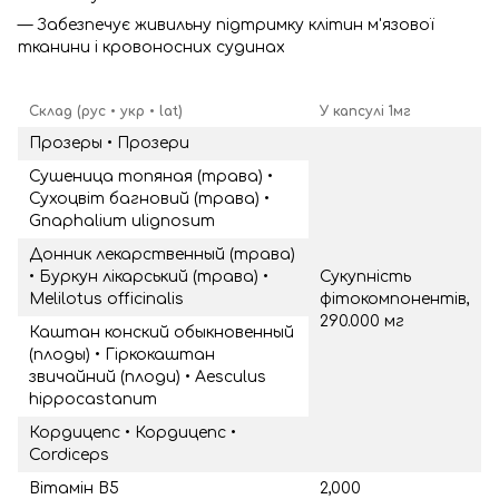
— Забезпечує живильну підтримку клітин м'язової
тканини і кровоносних судинах
Склад (рус • укр • lat)
У капсулі 1мг
Прозеры • Прозери
Сушеница топяная (трава) •
Сухоцвіт багновий (трава) •
Gnaphalium ulignosum
Донник лекарственный (трава)
• Буркун лікарський (трава) •
Сукупність
Melilotus officinalis
фітокомпонентів,
290.000 мг
Каштан конский обыкновенный
(плоды) • Гіркокаштан
звичайний (плоди) • Aesculus
hippocastanum
Кордицепс • Кордицепс •
Cordiceps
Вітамін В5
2,000