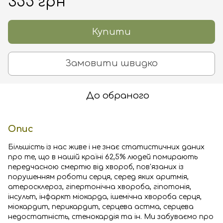
355 грн
Купити
Замовити швидко
До обраного
Опис
Більшість із нас живе і не знає статистичних даних
про те, що в нашій країні 62,5% людей помирають
передчасною смертю від хвороб, пов'язаних із
порушенням роботи серця, серед яких аритмія,
атеросклероз, гіпертонічна хвороба, гіпотонія,
інсульт, інфаркт міокарда, ішемічна хвороба серця,
міокардит, перикардит, серцева астма, серцева
недостатність, стенокардія та ін. Ми забуваємо про