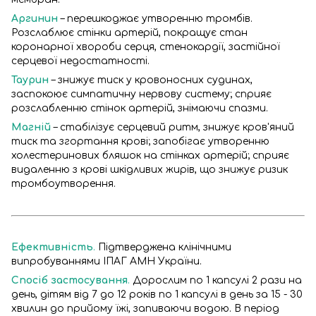
Аргинин
– перешкоджає утворенню тромбів.
Розслаблює стінки артерій, покращує стан
коронарної хвороби серця, стенокардії, застійної
серцевої недостатності.
Таурин
– знижує тиск у кровоносних судинах,
заспокоює симпатичну нервову систему; сприяє
розслабленню стінок артерій, знімаючи спазми.
Магній
– стабілізує серцевий ритм, знижує кров'яний
тиск та згортання крові; запобігає утворенню
холестеринових бляшок на стінках артерій; сприяє
видаленню з крові шкідливих жирів, що знижує ризик
тромбоутворення.
Ефективність
.
Підтверджена клінічними
випробуваннями ІПАГ АМН України.
Спосіб застосування
.
Дорослим по 1 капсулі 2 рази на
день, дітям від 7 до 12 років по 1 капсулі в день за 15 - 30
хвилин до прийому їжі, запиваючи водою. В період