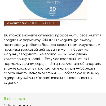
Безкоштовно - "DOCTOR CHOICE"
Ви також зможете суттєво продовжити своє життя
завдяки коферменту Q10 який входить до складу
препарату, робота Вашого серця нормалізується. А
наскільки важливий цей орган в житті будь-якої
людини, згадувати не варто. — Знижує рівень
холестерину в крові — Регулює кров'яний тиск і
нормалізує ритм серця — Зміцнює клапанний апарат,
знижує крихкість і проникність капілярів — Збільшує
еластичність венозної стінки — Забезпечує живильну
підтримку клітин м'язової тканини і кровоносних
судинах
В наявності