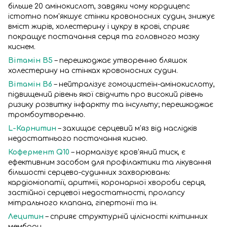
більше 20 амінокислот, завдяки чому кордицепс
істотно пом'якшує стінки кровоносних судин, знижує
вміст жирів, холестерину і цукру в крові, сприяє
покращує постачання серця та головного мозку
киснем.
Вітамін В5
– перешкоджає утворенню бляшок
холестерину на стінках кровоносних судин.
Вітамін В6
– нейтралізує гомоцистеїн-амінокислоту,
підвищений рівень якої свідчить про високий рівень
ризику розвитку інфаркту та інсульту; перешкоджає
тромбоутворенню.
L-Карнитин
– захищає серцевий м'яз від наслідків
недостатнього постачання кисню.
Кофермент Q10
– нормалізує кров'яний тиск, є
ефективним засобом для профілактики та лікування
більшості серцево-судинних захворювань:
кардіоміопатії, аритмії, коронарної хвороби серця,
застійної серцевої недостатності, пролапсу
мітрального клапана, гіпертонії та ін.
Лецитин
– сприяє структурній цілісності клітинних
мембран.