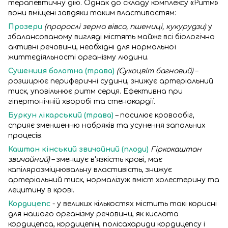
терапевтичну дію. Однак до складу комплексу «Ритм»
вони вміщені завдяки таким властивостям:
Прозери
(пророслі зерна вівса, пшениці, кукурудзи)
у
збалансованому вигляді містять майже всі біологічно
активні речовини, необхідні для нормальної
життєдіяльності організму людини.
Сушениця болотна (трава)
(Сухоцвіт багновий)
–
розширює периферичні судини, знижує артеріальний
тиск, уповільнює ритм серця. Ефективна при
гіпертонічній хворобі та стенокардії.
Буркун лікарський (трава)
– посилює кровообіг,
сприяє зменшенню набряків та усунення запальних
процесів.
Каштан кінський звичайний (плоди)
Гіркокаштан
звичайний)
– зменшує в'язкість крові, має
капілярозміцнювальну властивість, знижує
артеріальний тиск, нормалізуж вміст холестерину та
лецитину в крові.
Кордицепс
- у великих кількостях містить такі корисні
для нашого організму речовини, як кислота
кордицепса, кордицепін, полісахариди кордицепсу і