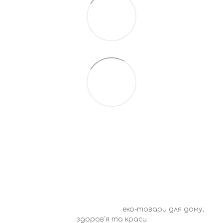
0675527010
Контакти
Повна версія сайту
© 2016—2026 ECO CHOICE –
еко-товари для дому,
здоров’я та краси