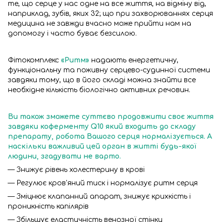
те, що серце у нас одне на все життя, на відміну від,
наприклад, зубів, яких 32; що при захворюваннях серця
медицина не завжди вчасно може прийти нам на
допомогу і часто буває безсилою.
Фітокомплекс
«Ритм»
надають енергетичну,
функціональну та поживну серцево-судинної системи
завдяки тому, що в його складі можна знайти все
необхідне кількість біологічно активних речовин.
Ви також зможете суттєво продовжити своє життя
завдяки коферменту Q10 який входить до складу
препарату, робота Вашого серця нормалізується. А
наскільки важливий цей орган в житті будь-якої
людини, згадувати не варто.
— Знижує рівень холестерину в крові
— Регулює кров'яний тиск і нормалізує ритм серця
— Зміцнює клапанний апарат, знижує крихкість і
проникність капілярів
— Збільшує еластичність венозної стінки