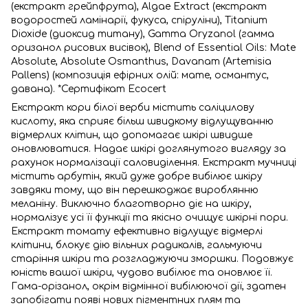
(екстракт грейпфрута), Algae Extract (екстракт
водоростей ламінарії, фукуса, спіруліни), Titanium
Dioxide (диоксид титану), Gamma Oryzanol (гамма
оризанол рисових висівок), Blend of Essential Oils: Mate
Аbsolute, Аbsolute Osmanthus, Davanam (Artemisia
Pallens) (композиція ефірних олій: мате, османтус,
давана). *Сертифікат Ecocert
Екстракт кори білої верби містить саліцилову
кислоту, яка сприяє більш швидкому відлущуванню
відмерлих клітин, що допомагає шкірі швидше
оновлюватися. Надає шкірі доглянутого вигляду за
рахунок нормалізації саловиділення. Екстракт мучниці
містить арбутін, який дуже добре вибілює шкіру
завдяки тому, що він перешкоджає вироблянню
меланіну. Виключно благотворно діє на шкіру,
нормалізує усі її функції та якісно очищує шкірні пори.
Екстракт томату ефективно відлущує відмерлі
клітини, блокує дію вільних радикалів, гальмуючи
старіння шкіри та розгладжуючи зморшки. Подовжує
юність вашої шкіри, чудово вибілює та оновлює її.
Гама-орізанол, окрім відмінної вибілюючої дії, здатен
запобігати появі нових пігментних плям та