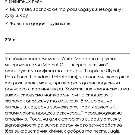
пігментних плям
✓ Миттєво заспокоює та розгладжує зневоднену і
суху шкіру
✓ Живить і додає пружність.
2*6 ml
У вибілюючої кремі-масці White Mandarin відсутні
мінеральна олія (Mineral Oil — інгредієнт, який
отримують з нафти) та її похідні (Propilene Glycol,
Paraffinum Liquidum, Petrolatum), які сповільнюють ріст
та розвиток клітин, призводять до зневоднення і
раннього старіння шкіри. Замість цих компонентів ми
використовуємо натуральні олії: фісташкову, з
кісточок апельсину та оливкову. Впливаючи на
клітини шкіри, вони зволожують і пом’якшують її,
стимулюють процеси регенерації, перешкоджаючи
старінню. Рослини для екстрактів вирощуються у
відповідності до вимог органічного землеробства
(без використання хімічних добрив та пестицидів,