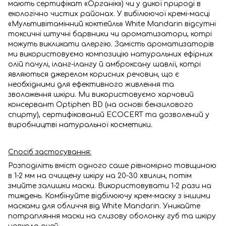
мають сертифікат «Органік») чи у дикої природі в
екологічно чистих районах. У вибілюючої кремі-масці
«Мультивітамінний коктейль» White Mandarin відсутні
токсичні штучні барвники чи ароматизатори, котрі
можуть викликати алергію. Замість ароматизаторів
ми використовуємо композицію натуральних ефірних
олій пачулі, іланг-ілангу й амброксану шавлії, котрі
являються джерелом корисних речовин, що є
необхідними для ефективного живлення та
зволоження шкіри. Ми використовуємо харчовий
консервант Optiphen BD (на основі бензилового
спирту), сертифікований ECOCERT та дозволений у
виробництві натуральної косметики.
Спосіб застосування:
Розподіліть вміст одного саше рівномірно товщиною
в 1-2 мм на очищену шкіру на 20-30 хвилин, потім
змийте залишки маски. Використовувати 1-2 рази на
тиждень. Комбінуйте відбілюючу крем-маску з іншими
масками для обличчя від White Mandarin. Уникайте
потрапляння маски на слизову оболонку губ та шкіру