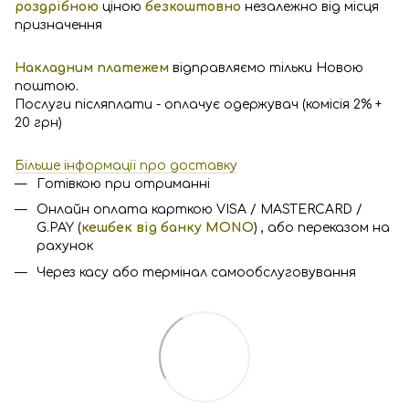
роздрібною
ціною
безкоштовно
незалежно від місця
призначення
Накладним платежем
відправляємо тільки Новою
поштою.
Послуги післяплати - оплачує одержувач (комісія 2% +
20 грн)
Більше інформації про доставку
Готівкою при отриманні
Онлайн оплата карткою VISA / MASTERCARD /
G.PAY (
кешбек від банку MONO
) , або переказом на
рахунок
Через касу або термінал самообслуговування