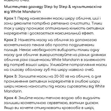
навколо очей.
Мистецтво догляду Step by Step & мультимаскінг
від White Mandarin
Крок 1:
Перед нанесенням маски шкіру обличчя, шиї і
зони декольте потрібно ретельно очистити. Тільки
так у шкіру проникає оптимальна кількість активних
інгредієнтів і досягається максимальний ефект.
Крок 2:
Нанесіть маску на обличчя за допомогою
косметичного пензля або просто подушечками
пальців. Немає необхідності вибирати тільки одну
маску для обличчя: використовуйте на різних ділянках
обличчя різні саше-маски White Mandarin в залежності
від потреб вашої шкіри. Уникайте потрапляння маски
на слизову оболонку губ та шкіру навколо очей.
Крок 3:
Залиште маски на 20-30 хв на обличчі, а для
проникнення активних інгредієнтів в глибокі шари
шкіри можна наносити під маски сироватки від White
Mandarin.
Крок 4:
Змийте маски теплою водою або видаліть
залишки косметичною серветкою, ватним диском.
Якщо ви хочете стимулювати кровообіг в шкірі,