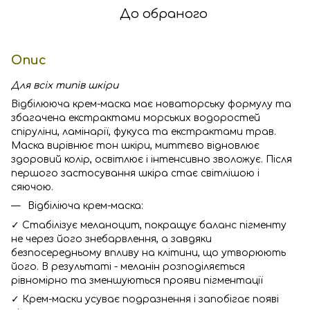
До обраного
Опис
Для всіх типів шкіри
Відбілююча крем-маска має новаторську формулу та
збагачена екстрактами морських водоростей
спіруліни, ламінарії, фукуса та екстрактами трав.
Маска вирівнює тон шкіри, миттєво відновлює
здоровий колір, освітлює і інтенсивно зволожує. Після
першого застосування шкіра стає світлішою і
сяючою.
Відбіліюча крем-маска:
✓ Стабілізує меланоцит, покращує баланс пігменту
не через його знебарвлення, а завдяки
безпосередньому впливу на клітини, що утворюють
його. В результаті - меланін розподіляється
рівномірно та зменшуються прояви пігментації
✓ Крем-маски усуває подразнення і запобігає появі