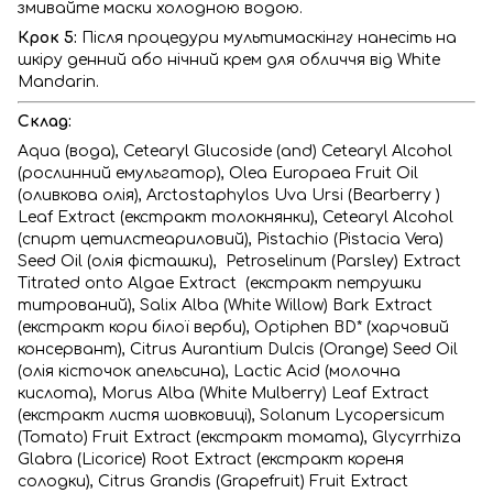
змивайте маски холодною водою.
Крок 5:
Після процедури мультимаскінгу нанесіть на
шкіру денний або нічний крем для обличчя від White
Mandarin.
Склад:
Aqua (вода), Cetearyl Glucoside (and) Cetearyl Alcohol
(рослинний емульгатор), Olea Europaea Fruit Oil
(оливкова олія), Arctostaphylos Uva Ursi (Вearberry )
Leaf Extract (екстракт толокнянки), Cetearyl Alcohol
(спирт цетилстеариловий), Pistachio (Pistacia Vera)
Seed Oil (олія фісташки), Petroselinum (Parsley) Extract
Titrated onto Algae Extract (екстракт петрушки
титрований), Salix Alba (White Willow) Bark Extract
(екстракт кори білої верби), Optiphen BD* (харчовий
консервант), Citrus Aurantium Dulcis (Orange) Seed Oil
(олія кісточок апельсина), Lactic Acid (молочна
кислота), Morus Alba (White Mulberry) Leaf Extract
(екстракт листя шовковиці), Solanum Lycopersicum
(Tomato) Fruit Extract (екстракт томата), Glycyrrhiza
Glabra (Licorice) Root Extract (екстракт кореня
солодки), Citrus Grandis (Grapefruit) Fruit Extract