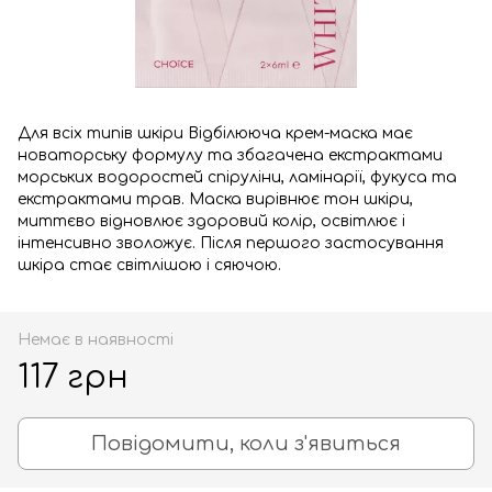
Для всіх типів шкіри Відбілююча крем-маска має
новаторську формулу та збагачена екстрактами
морських водоростей спіруліни, ламінарії, фукуса та
екстрактами трав. Маска вирівнює тон шкіри,
миттєво відновлює здоровий колір, освітлює і
інтенсивно зволожує. Після першого застосування
шкіра стає світлішою і сяючою.
Немає в наявності
117 грн
Повідомити, коли з'явиться