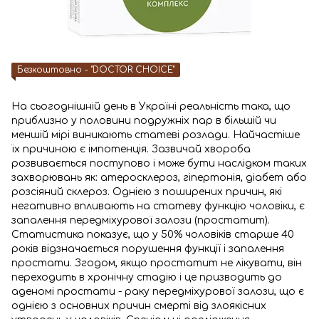
Безкоштовно - "DOCTOR CHOICE"
На сьогоднішній день в Україні реальність така, що
приблизно у половини подружніх пар в більшій чи
меншій мірі виникають статеві розлади. Найчастіше
їх причиною є імпотенція. Зазвичай хвороба
розвивається поступово і може бути наслідком таких
захворювань як: атеросклероз, гіпертонія, діабет або
розсіяний склероз. Однією з поширених причин, які
негативно впливають на статеву функцію чоловіки, є
запалення передміхурової залози (простатит).
Статистика показує, що у 50% чоловіків старше 40
років відзначається порушення функції і запалення
простати. Згодом, якщо простатит не лікувати, він
переходить в хронічну стадію і це призводить до
аденомі простати - раку передміхурової залози, що є
однією з основних причин смерті від злоякісних