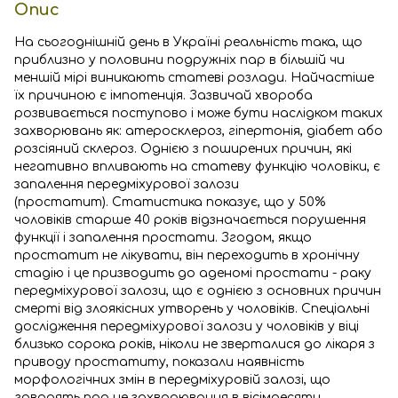
Опис
На сьогоднішній день в Україні реальність така, що
приблизно у половини подружніх пар в більшій чи
меншій мірі виникають статеві розлади. Найчастіше
їх причиною є імпотенція. Зазвичай хвороба
розвивається поступово і може бути наслідком таких
захворювань як: атеросклероз, гіпертонія, діабет або
розсіяний склероз. Однією з поширених причин, які
негативно впливають на статеву функцію чоловіки, є
запалення передміхурової залози
(простатит). Статистика показує, що у 50%
чоловіків старше 40 років відзначається порушення
функції і запалення простати. Згодом, якщо
простатит не лікувати, він переходить в хронічну
стадію і це призводить до аденомі простати - раку
передміхурової залози, що є однією з основних причин
смерті від злоякісних утворень у чоловіків. Спеціальні
дослідження передміхурової залози у чоловіків у віці
близько сорока років, ніколи не зверталися до лікаря з
приводу простатиту, показали наявність
морфологічних змін в передміхуровій залозі, що
говорять про це захворювання в вісімдесяти