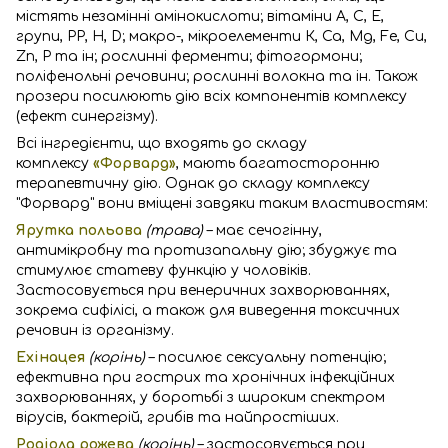
містять незамінні амінокислоти; вітаміни А, С, Е,
групи, РР, Н, D; макро-, мікроелементи К, Са, Mg, Fe, Cu,
Zn, P та ін; рослинні ферменти; фітогормони;
поліфенольні речовини; рослинні волокна та ін. Також
прозери посилюють дію всіх компонентів комплексу
(ефект синергізму).
Всі інгредієнти, що входять до складу
комплексу
«Форвард»
, мають багатосторонню
терапевтичну дію. Однак до складу комплексу
"Форвард" вони вміщені завдяки таким властивостям:
Ярутка польова
(трава)
– має сечогінну,
антимікробну та протизапальну дію; збуджує та
стимулює статеву функцію у чоловіків.
Застосовується при венеричних захворюваннях,
зокрема сифілісі, а також для виведення токсичних
речовин із організму.
Ехінацея
(корінь)
– посилює сексуальну потенцію;
ефективна при гострих та хронічних інфекційних
захворюваннях, у боротьбі з широким спектром
вірусів, бактерій, грибів та найпростіших.
Родіола рожева
(корінь)
– застосовується при