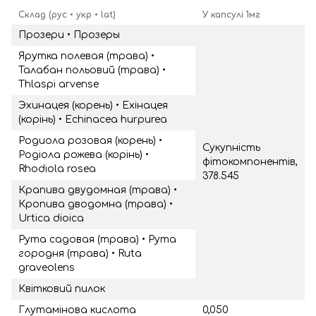
Склад (рус • укр • lat)
У капсулі 1мг
Прозери • Прозеры
Ярутка полевая (трава) •
Талабан польовий (трава) •
Thlaspi arvense
Эхинацея (корень) • Ехінацея
(корінь) • Echinacea hurpurea
Родиола розовая (корень) •
Сукупність
Родіола рожева (корінь) •
фітокомпонентів,
Rhodiola rosea
378.545
Крапива двудомная (трава) •
Кропива дводомна (трава) •
Urtica dioica
Рута садовая (трава) • Рута
городня (трава) • Ruta
graveolens
Квітковий пилок
Глутамінова кислота
0,050