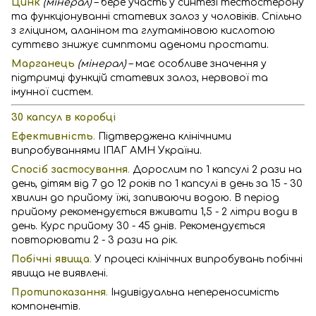
Цинк
(мінерал)
– бере участь у синтезі тестостерону
та функціонуванні статевих залоз у чоловіків. Спільно
з гліцином, аланіном та глутаміновою кислотою
суттєво знижує симптоми аденоми простати.
Марганець
(мінерал)
– має особливе значення у
підтримці функцій статевих залоз, нервової та
імунної систем.
30 капсул в коробці
Ефективність
.
Підтверджена клінічними
випробуваннями ІПАГ АМН України.
Спосіб застосування
.
Дорослим по 1 капсулі 2 рази на
день, дітям від 7 до 12 років по 1 капсулі в день за 15 - 30
хвилин до прийому їжі, запиваючи водою. В період
прийому рекомендується вживати 1,5 - 2 літри води в
день. Курс прийому 30 - 45 днів. Рекомендується
повторювати 2 - 3 рази на рік.
Побічні явища
.
У процесі клінічних випробувань побічні
явища не виявлені.
Протипоказання
.
Індивідуальна непереносимість
компонентів.