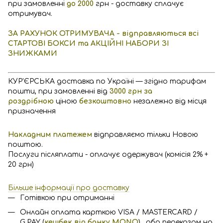
при замовленні
до 2000
грн - доставку сплачує
отримувач.
ЗА РАХУНОК ОТРИМУВАЧА - відправляються всі
СТАРТОВІ БОКСИ та АКЦІЙНІ НАБОРИ ЗІ
ЗНИЖКАМИ
КУР'ЄРСЬКА доставка по Україні — згідно тарифам
пошти, при замовленні від
3000 грн за
роздрібною
ціною
безкоштовно
незалежно від місця
призначення
Накладним платежем
відправляємо тільки Новою
поштою.
Послуги післяплати - оплачує одержувач (комісія 2% +
20 грн)
Більше інформації про доставку
Готівкою при отриманні
Онлайн оплата карткою VISA / MASTERCARD /
G.PAY (
кешбек від банку MONO
) , або переказом на