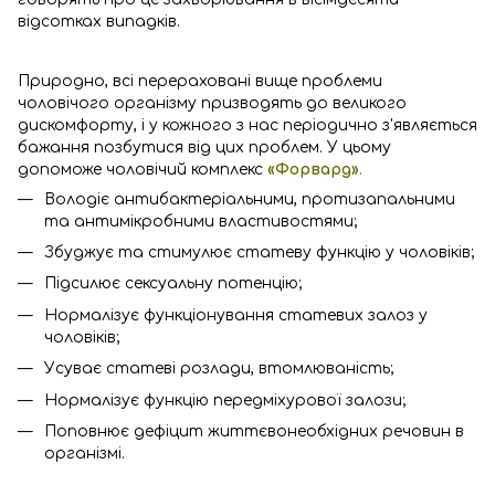
відсотках випадків.
Природно, всі перераховані вище проблеми
чоловічого організму призводять до великого
дискомфорту, і у кожного з нас періодично з'являється
бажання позбутися від цих проблем. У цьому
допоможе чоловічий комплекс
«Форвард»
.
Володіє антибактеріальними, протизапальними
та антимікробними властивостями;
Збуджує та стимулює статеву функцію у чоловіків;
Підсилює сексуальну потенцію;
Нормалізує функціонування статевих залоз у
чоловіків;
Усуває статеві розлади, втомлюваність;
Нормалізує функцію передміхурової залози;
Поповнює дефіцит життєвонеобхідних речовин в
організмі.