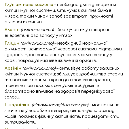
Глутамінова кислота
– необхідна для відтворення
клітин імунної системи. Стимулює синтез білка в
м'язах, таким чином запобігає втраті пружності
м'язової тканини.
Аланін
(амінокислота)
– бере участь у створенні
енергетичного запасу у м'язах.
Гліцин
(амінокислота)
– необхідний нормальної
діяльності центральної нервової системи, підтримки
здоров'я простати; знижує рівень холестерину у
крові; покращує кисневе живлення органів.
Аргінін
(амінокислота)
– активізує роботу захисних
клітин імунної системи; збільшує виробництво сперми
та посилює приплив крові до статевих органів,
таким чином посилює сексуальне збудження;
благотворно впливає на здоров'я передміхурової
залози.
L-карнітин
(вітаміноподібна сполука)
– має важливе
значення у виробленні енергії, активізуючи розпад
жирів; посилює фізичну активність, працездатність,
витривалість.