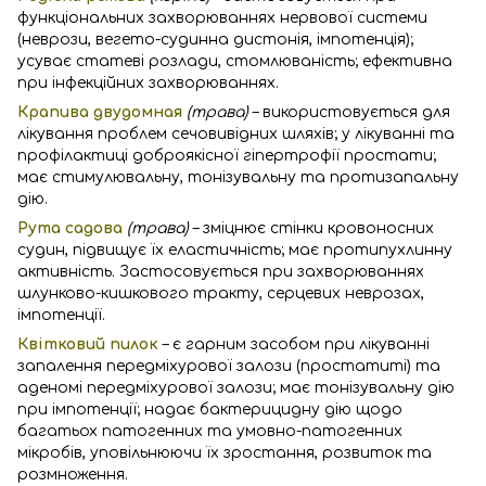
функціональних захворюваннях нервової системи
(неврози, вегето-судинна дистонія, імпотенція);
усуває статеві розлади, стомлюваність; ефективна
при інфекційних захворюваннях.
Крапива двудомная
(трава)
– використовується для
лікування проблем сечовивідних шляхів; у лікуванні та
профілактиці доброякісної гіпертрофії простати;
має стимулювальну, тонізувальну та протизапальну
дію.
Рута садова
(трава)
– зміцнює стінки кровоносних
судин, підвищує їх еластичність; має протипухлинну
активність. Застосовується при захворюваннях
шлунково-кишкового тракту, серцевих неврозах,
імпотенції.
Квітковий пилок
– є гарним засобом при лікуванні
запалення передміхурової залози (простатиті) та
аденомі передміхурової залози; має тонізувальну дію
при імпотенції; надає бактерицидну дію щодо
багатьох патогенних та умовно-патогенних
мікробів, уповільнюючи їх зростання, розвиток та
розмноження.