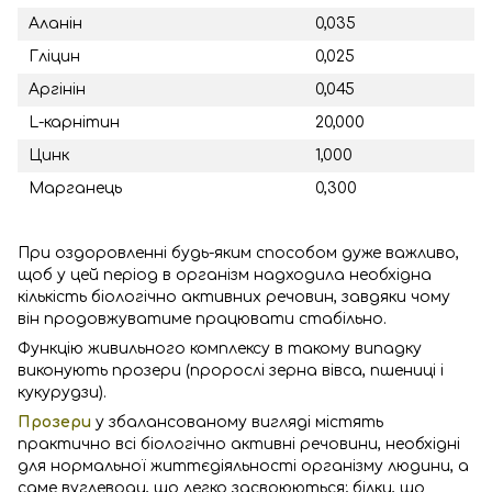
Аланін
0,035
Гліцин
0,025
Аргінін
0,045
L-карнітин
20,000
Цинк
1,000
Марганець
0,300
При оздоровленні будь-яким способом дуже важливо,
щоб у цей період в організм надходила необхідна
кількість біологічно активних речовин, завдяки чому
він продовжуватиме працювати стабільно.
Функцію живильного комплексу в такому випадку
виконують прозери (пророслі зерна вівса, пшениці і
кукурудзи).
Прозери
у збалансованому вигляді містять
практично всі біологічно активні речовини, необхідні
для нормальної життєдіяльності організму людини, а
саме вуглеводи, що легко засвоюються; білки, що