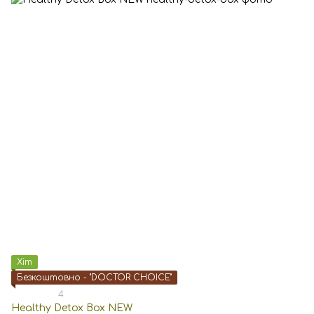
Хіт
Безкоштовно - "DOCTOR CHOICE"
4
Healthy Detox Box NEW