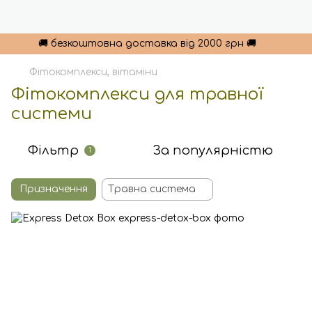
🚚 безкоштовна доставка від 2000 грн 🚚
Фітокомплекси, вітаміни
Фітокомплекси для травної
системи
Фільтр
За популярністю
1
Призначення
Травна система