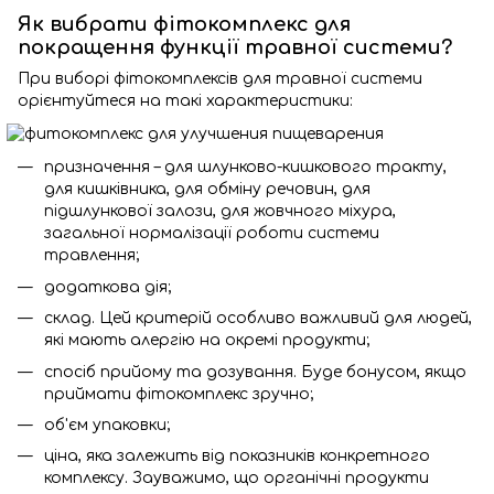
Як вибрати фітокомплекс для
покращення функції травної системи?
При виборі фітокомплексів для травної системи
орієнтуйтеся на такі характеристики:
призначення – для шлунково-кишкового тракту,
для кишківника, для обміну речовин, для
підшлункової залози, для жовчного міхура,
загальної нормалізації роботи системи
травлення;
додаткова дія;
склад. Цей критерій особливо важливий для людей,
які мають алергію на окремі продукти;
спосіб прийому та дозування. Буде бонусом, якщо
приймати фітокомплекс зручно;
об'єм упаковки;
ціна, яка залежить від показників конкретного
комплексу. Зауважимо, що органічні продукти