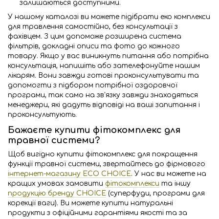
залишаються доступними.
У нашому каталозі ви можете підібрати еко комплекси
для травлення самостійно, без консультації з
фахівцем. З цим допоможе розширена система
фільтрів, докладні описи та фото до кожного
товару. Якщо у вас виникнуть питання або потрібна
консультація, напишіть або зателефонуйте нашим
лікарям. Вони завжди готові проконсультувати та
допомогти з підбором потрібної оздоровчої
програми, так само на зв'язку завжди знаходяться
менеджери, які дадуть відповіді на ваші запитання і
проконсультують.
Бажаєте купити фітокомплекс для
травної системи?
Щоб вигідно купити фітокомплекс для покращення
функції травної системи, звертайтесь до фірмового
інтернет-магазину ECO CHOICE
. У нас ви можете на
кращих умовах замовити
фітокомплекси
та іншу
продукцію бренду CHOICE
(суперфуди, програми для
корекції ваги). Ви можете купити натуральні
продукти з офіційними гарантіями якості та за