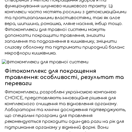
створених з метою покращення здоров'я та
функціонування шлунково-кишкового тракту. Ці
комплекси часто містять рослини з детоксикаційними
та протизапальними властивостями, такі як алое
вера, шипшина, ромашка, лляне насіння, імбир тощо.
Фітокомплекси для травної системи можуть
допомогти покращити травлення, знизити
запалення та подразнення в кишківнику, зміцнити
слизову оболонку та підтримати природний баланс
мікрофлори кишківника.
Фітокомплекс для покращення
травлення: особливості, результат та
переваги
Фітокомплекси, розроблені українською компанією
CHOICE, представляють інноваційне рішення для
комплексного очищення та відновлення організму.
Лабораторні та клінічні дослідження підтверджують,
що спеціальні програми для травлення
рекомендується проходити один-два рази на рік для
підтримання організму у відмінній формі. Вони