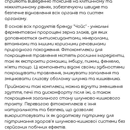
сприяють виведенню токсинів на клітинному та
міжклітинному рівнях, забезпечуючи швидке та
безпечне відновлення всіх органів та систем
організму.
В основі всіх продуктів бренду "Чойс" - унікальні
ферментовані пророщені зерна злаків, дія яких
доповнюється антиоксидантами, мінералами,
вітамінами та іншими корисними речовинами
природного походження. Фітокомплекси для
покращення травлення містять рослинні інгредієнти,
такі як екстракти ромашки, імбиру, пижми, фенхелю,
м'яти тощо. Ці компоненти відомі своїми здібностями
покращувати травлення, знижувати запалення та
зміцнювати слизову оболонку шлунка та кишківника.
Приймаючи такі комплекси, можна відчути зменшення
здуття, печії та дискомфорту після їжі, а також
покращення загального стану шлунково-кишкового
тракту. Перевагою фітокомплексів є їхня
натуральність та безпека, що дозволяє
використовувати їх як додаткову підтримку для
підтримання здоров'я шлунково-кишкової системи без
серйозних побічних ефектів.