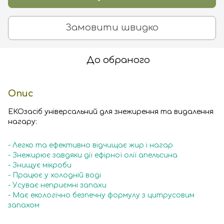
Замовити швидко
До обраного
Опис
ЕКОзасіб універсальний для знежирення та видалення
нагару:
- Легко та ефективно відчищає жир і нагар
- Знежирює завдяки дії ефірної олії апельсина
- Знищує мікроби
- Працює у холодній воді
- Усуває неприємні запахи
- Має екологічно безпечну формулу з цитрусовим
запахом