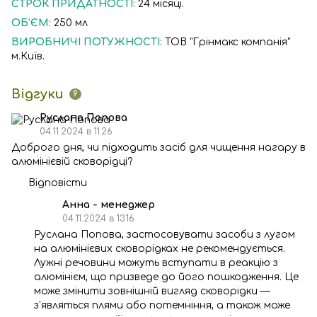
СТРОК ПРИДАТНОСТІ:
24 місяці.
ОБ'ЄМ:
250 мл
ВИРОБНИЧІ ПОТУЖНОСТІ:
ТОВ "Грінмакс компанія"
м.Київ.
Відгуки
9
Руслана Попова
04.11.2024 в 11:26
Доброго дня, чи підходить засіб для чищення нагару в
алюмінієвій сковорідці?
Відповісти
Анна - менеджер
04.11.2024 в 13:16
Руслана Попова, застосовувати засоби з лугом
на алюмінієвих сковорідках не рекомендується.
Лужні речовини можуть вступати в реакцію з
алюмінієм, що призведе до його пошкодження. Це
може змінити зовнішній вигляд сковорідки —
з’являться плями або потемніння, а також може