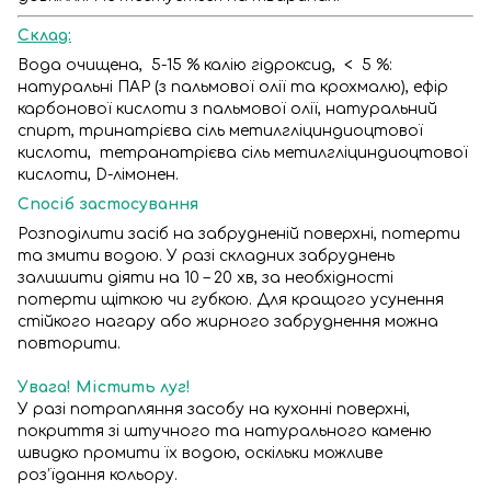
Склад:
Вода очищена, 5-15 % калію гідроксид, < 5 %:
натуральні ПАР (з пальмової олії та крохмалю), ефір
карбонової кислоти з пальмової олії, натуральний
спирт, тринатрієва сіль метилгліциндиоцтової
кислоти, тетранатрієва сіль метилгліциндиоцтової
кислоти, D-лімонен.
Спосіб застосування
Розподілити засіб на забрудненій поверхні, потерти
та змити водою. У разі складних забруднень
залишити діяти на 10 – 20 хв, за необхідності
потерти щіткою чи губкою. Для кращого усунення
стійкого нагару або жирного забруднення можна
повторити.
Увага! Містить луг!
У разі потрапляння засобу на кухонні поверхні,
покриття зі штучного та натурального каменю
швидко промити їх водою, оскільки можливе
роз’їдання кольору.