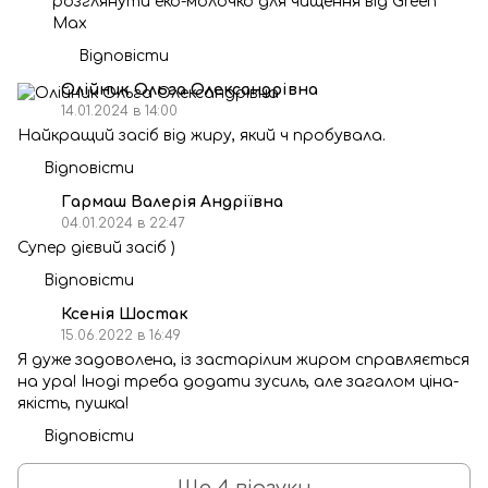
розглянути еко-молочко для чищення від Green
Max
Відповісти
Олійник Ольга Олександрівна
14.01.2024 в 14:00
Найкращий засіб від жиру, який ч пробувала.
Відповісти
Гармаш Валерія Андріївна
04.01.2024 в 22:47
Супер дієвий засіб )
Відповісти
Ксенія Шостак
15.06.2022 в 16:49
Я дуже задоволена, із застарілим жиром справляється
на ура! Іноді треба додати зусиль, але загалом ціна-
якість, пушка!
Відповісти