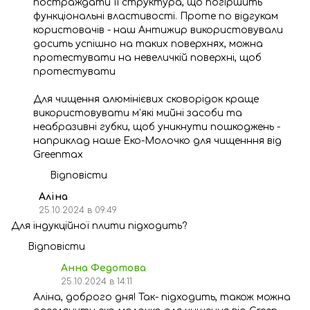
постраждати її структура, що погіршить
функціональні властивості. Проте по відгукам
користовачів - наш Антижир використовували
досить успішно на таких поверхнях, можна
протестувати на невеличкій поверхні, щоб
протестувати
Для чищення алюмінієвих сковорідок краще
використовувати м’які мийні засоби та
неабразивні губки, щоб уникнути пошкоджень -
наприклад наше Еко-Молочко для чищенння від
Greenmax
Відповісти
Аліна
25.10.2024 в 09:49
Для індукційної плити підходить?
Відповісти
Анна Федотова
25.10.2024 в 14:11
Аліна, доброго дня! Так- підходить, також можна