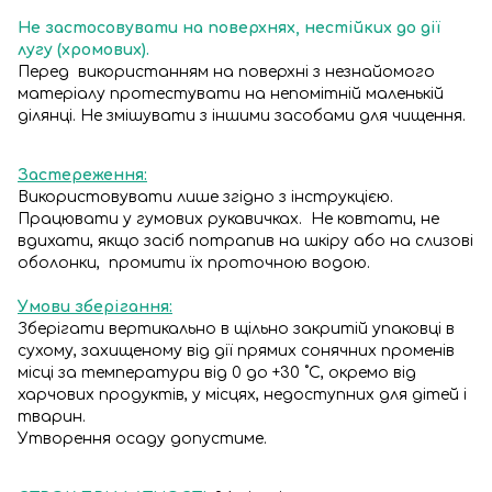
Не застосовувати на поверхнях, нестійких до дії
лугу (хромових).
Перед використанням на поверхні з незнайомого
матеріалу протестувати на непомітній маленькій
ділянці. Не змішувати з іншими засобами для чищення.
Застереження:
Використовувати лише згідно з інструкцією.
Працювати у гумових рукавичках. Не ковтати, не
вдихати, якщо засіб потрапив на шкіру або на слизові
оболонки, промити їх проточною водою.
Умови зберігання:
Зберігати вертикально в щільно закритій упаковці в
сухому, захищеному від дії прямих сонячних променів
місці за температури від 0 до +30 ˚C, окремо від
харчових продуктів, у місцях, недоступних для дітей і
тварин.
Утворення осаду допустиме.