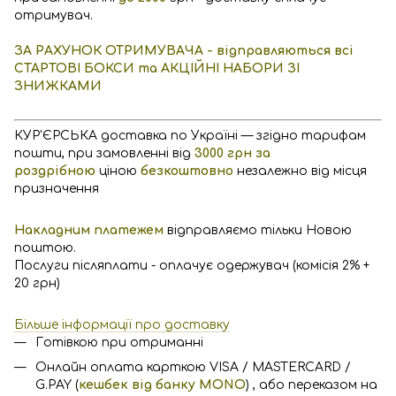
отримувач.
ЗА РАХУНОК ОТРИМУВАЧА - відправляються всі
СТАРТОВІ БОКСИ та АКЦІЙНІ НАБОРИ ЗІ
ЗНИЖКАМИ
КУР'ЄРСЬКА доставка по Україні — згідно тарифам
пошти, при замовленні від
3000 грн за
роздрібною
ціною
безкоштовно
незалежно від місця
призначення
Накладним платежем
відправляємо тільки Новою
поштою.
Послуги післяплати - оплачує одержувач (комісія 2% +
20 грн)
Більше інформації про доставку
Готівкою при отриманні
Онлайн оплата карткою VISA / MASTERCARD /
G.PAY (
кешбек від банку MONO
) , або переказом на