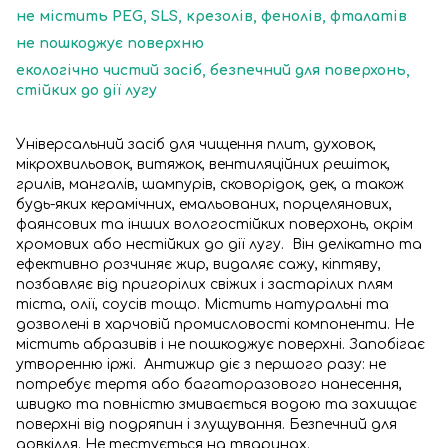
не містить PEG, SLS, крезолів, фенолів, фталатів
не пошкоджує поверхню
екологічно чистий засіб, безпечний для поверхонь,
стійких до дії лугу
Універсальний засіб для чищення плит, духовок,
мікрохвильовок, витяжок, вентиляційних решіток,
грилів, мангалів, шампурів, сковорідок, дек, а також
будь-яких керамічних, емальованих, порцелянових,
фаянсових та інших вологостійких поверхонь, окрім
хромових або нестійких до дії лугу. Він делікатно та
ефективно розчиняє жир, видаляє сажу, кіптяву,
позбавляє від пригорілих свіжих і застарілих плям
тіста, олії, соусів тощо. Містить натуральні та
дозволені в харчовій промисловості компоненти. Не
містить абразивів і не пошкоджує поверхні. Запобігає
утворенню іржі. Антижир діє з першого разу: не
потребує тертя або багаторазового нанесення,
швидко та повністю змивається водою та захищає
поверхні від подряпин і злущування. Безпечний для
довкілля. Не тестується на тваринах.