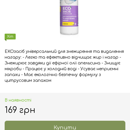
Хіт
ЕКОзасіб універсальний для знежирення та видалення
нагару: - Легко та ефективно відчищає жир і нагар -
Знежирює завдяки дії ефірної олії апельсина - Знищує
мікроби - Працює у холодній воді - Усуває неприємні
запахи - Має екологічно безпечну формулу з
цитрусовим запахом
В наявності
169 грн
Купити