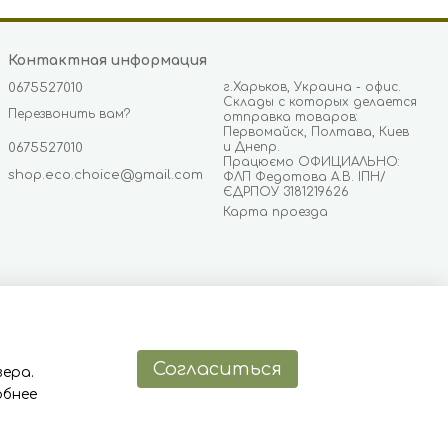
Контактная информация
г.Харьков, Украина - офис.
0675527010
Склады с которых делается
Перезвонить вам?
отправка товаров:
Первомайск, Полтава, Киев
и Днепр.
0675527010
Працюємо ОФИЦИАЛЬНО:
shop.eco.choice@gmail.com
ФЛП Федотова А.В. ІПН/
ЄДРПОУ 3181219626
Карта проезда
Согласиться
ера.
обнее