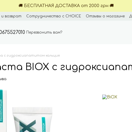
🚚 БЕСПЛАТНАЯ ДОСТАВКА от 2000 грн 🚚
 и возврат
Сотрудничество с CHOICE
Отзывы о магазине
Д
0675527010
Перезвонить вам?
та с гидроксиапатитом кальция
аста BIOX с гидроксиап
ыва