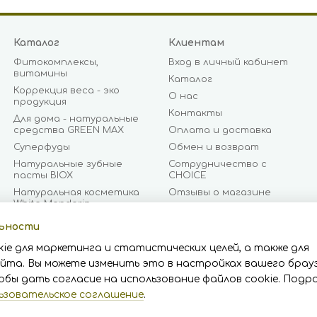
Каталог
Клиентам
Фитокомплексы,
Вход в личный кабинет
витамины
Каталог
Коррекция веса - эко
О нас
продукция
Контакты
Для дома - натуральные
средства GREEN MAX
Оплата и доставка
Суперфуды
Обмен и возврат
Натуральные зубные
Сотрудничество с
пасты BIOX
CHOICE
Натуральная косметика
Отзывы о магазине
White Mandarin
Документы и
Бизнес предложение
сертификаты
льности
CHOICE
Блог
ie для маркетинга и статистических целей, а также для
Бренды
Пользовательское
йта. Вы можете изменить это в настройках вашего брауз
соглашение
обы дать согласие на использование файлов cookie. Подр
ьзовательское соглашение
.