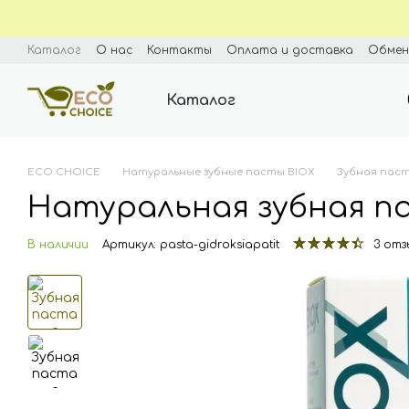
Перейти к основному контенту
Каталог
О нас
Контакты
Оплата и доставка
Обмен
Пользовательское соглашение
Каталог
ECO CHOICE
Натуральные зубные пасты BIOX
Зубная пас
Натуральная зубная п
В наличии
Артикул: pasta-gidroksiapatit
3 отз