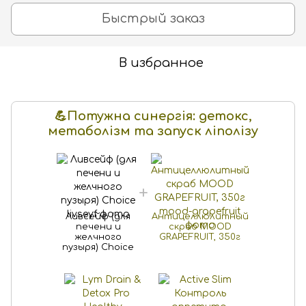
Быстрый заказ
В избранное
💪Потужна синергія: детокс,
метаболізм та запуск ліполізу
Ливсейф (для
Антицеллюлитный
печени и
скраб MOOD
желчного
GRAPEFRUIT, 350г
пузыря) Choice