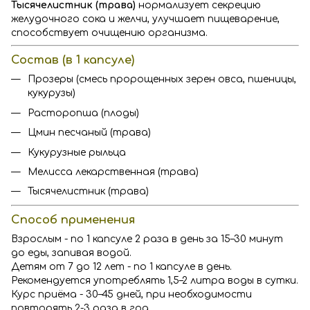
Тысячелистник (трава)
нормализует секрецию
желудочного сока и желчи, улучшает пищеварение,
способствует очищению организма.
Состав (в 1 капсуле)
Прозеры (смесь пророщенных зерен овса, пшеницы,
кукурузы)
Расторопша (плоды)
Цмин песчаный (трава)
Кукурузные рыльца
Мелисса лекарственная (трава)
Тысячелистник (трава)
Способ применения
Взрослым - по 1 капсуле 2 раза в день за 15–30 минут
до еды, запивая водой.
Детям от 7 до 12 лет - по 1 капсуле в день.
Рекомендуется употреблять 1,5–2 литра воды в сутки.
Курс приёма - 30–45 дней, при необходимости
повторять 2-3 раза в год.