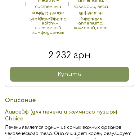
Lym Drain &
Active Slim
Detox Pro
Контроль
Healthy –
аппетита,
системный
каллорий, веса
лимфодренаж
2 232 грн
Купить
Описание
Ливсейф (для печени и желчного пузыря)
Choice
Печень является одним из самых важных органов
человеческого тела. Она очищает кровь, регулирует