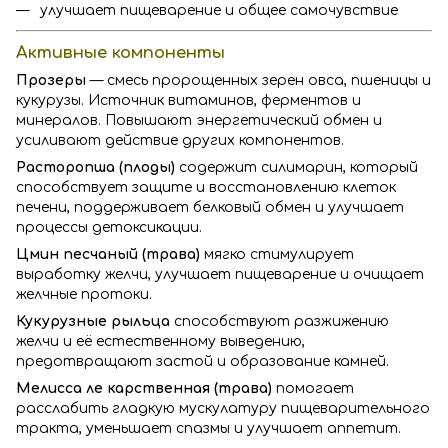
улучшает пищеварение и общее самочувствие
Активные компоненты
Прозеры
— смесь пророщенных зерен овса, пшеницы и
кукурузы. Источник витаминов, ферментов и
минералов. Повышают энергетический обмен и
усиливают действие других компонентов.
Расторопша (плоды)
содержит силимарин, который
способствует защите и восстановлению клеток
печени, поддерживает белковый обмен и улучшает
процессы детоксикации.
Цмин песчаный (трава)
мягко стимулирует
выработку желчи, улучшает пищеварение и очищает
желчные протоки.
Кукурузные рыльца
способствуют разжижению
желчи и её естественному выведению,
предотвращают застой и образование камней.
Мелисса ле карственная (трава)
помогает
расслабить гладкую мускулатуру пищеварительного
тракта, уменьшает спазмы и улучшает аппетит.