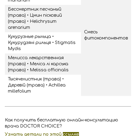
marianum
Бессмертник песчаный
(трава) • Цмин пісковий
(трава) • Helichrysum
arenarium
Cмесь
Кукурузные рыльца •
фитокомпонентов
Кукурудзяні рильця • Stigmatis
Mydis
Мелисса лекарственная
(трава) • Меліса лі карська
(трава) • Melissa officinalis
Тысячелистник (трава) •
Деревій (трава) • Achillea
millefolium
Как получить бесплатную онлайн-консультацию
врача DOCTOR CHOICE?
Узнать детали по этой
ссылке