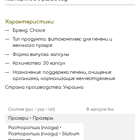
Характеристики
Бренд: Choice
Тип продукта: фитокомплекс для печени и
желчного пузыря
Форма выпуска: капсулы
Количество: 30 капсул
Назначение: поддержка печени, очищение
организма, нормализация желчеотделения
Страна производства: Украина
Состав (рус • укр • lat)
В капсуле 1мг
Прозери • Прозеры
Расторопша (плоды) •
Розторопша (плоди) • Silybum