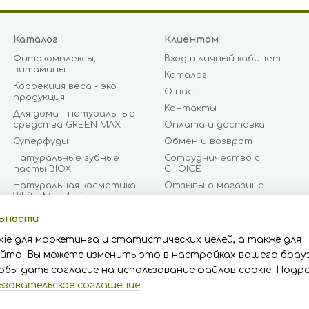
Каталог
Клиентам
Фитокомплексы,
Вход в личный кабинет
витамины
Каталог
Коррекция веса - эко
О нас
продукция
Контакты
Для дома - натуральные
средства GREEN MAX
Оплата и доставка
Суперфуды
Обмен и возврат
Натуральные зубные
Сотрудничество с
пасты BIOX
CHOICE
Натуральная косметика
Отзывы о магазине
White Mandarin
Документы и
Бизнес предложение
сертификаты
льности
CHOICE
Блог
ie для маркетинга и статистических целей, а также для
Бренды
Пользовательское
йта. Вы можете изменить это в настройках вашего брауз
соглашение
обы дать согласие на использование файлов cookie. Подр
ьзовательское соглашение
.