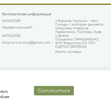
Контактная информация
г.Харьков, Украина - офис.
0675527010
Склады с которых делается
Перезвонить вам?
отправка товаров:
Первомайск, Полтава, Киев
и Днепр.
0675527010
Працюємо ОФИЦИАЛЬНО:
shop.eco.choice@gmail.com
ФЛП Федотова А.В. ІПН/
ЄДРПОУ 3181219626
Карта проезда
Согласиться
ера.
обнее