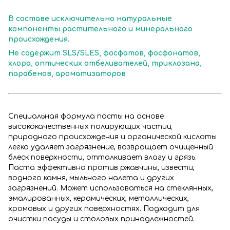
В составе исключительно натуральные
компоненты растительного и минерального
происхождения.
Не содержит SLS/SLES, фосфатов, фосфонатов,
хлора, оптических отбеливателей, триклозана,
парабенов, ароматизаторов
Специальная формула пасты на основе
высококачественных полирующих частиц
природного происхождения и органической кислоты
легко удаляет загрязнение, возвращает очищенный
блеск поверхности, отталкивает влагу и грязь.
Паста эффективна против ржавчины, извести,
водного камня, мыльного налета и других
загрязнений. Может использоваться на стеклянных,
эмалированных, керамических, металлических,
хромовых и других поверхностях. Подходит для
очистки посуды и столовых принадлежностей.