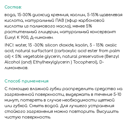
Состав:
вода, 15-30% диоксид кремния, каолин, 5-15% щавелевая
кислота, натуральный ПАВ (эфир карбоновой
кислоты из пальмового масла), менее 5%
растительный глицерин, натуральный консервант
Euxyl K 900, Д-лимонен.
INCI: water, 15 -30%: silicon dioxide, kaolin, 5 - 15%: oxalic
acid, natural surfactant (carboxylic acid ester from palm
oil) < 5%: vegetable glycerin, natural preservative (Benzyl
Alcohol (and) Ethylhexylglycerin ) Tocopherol), D-
лимоненов.
Способ применения
С помощью влажной губки распределить средство на
загрязненной поверхности, выдержать в течение 5-10
минут, потереть в случае необходимости щеткой
или губкой. Смыть водой. Для лучшего устранения
стойкого загрязнения можно повторить. Высушить
чистую поверхность.