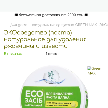
🚚 бесплатная доставка от 2000 грн 🚚
Для дома - натуральные средства GREEN MAX
ЭКОс
ЭКОсредство (паста)
натуральное для удаления
ржавчины и извести
В наличии
1 отзыв