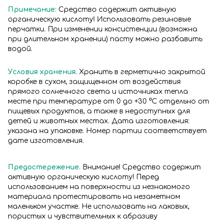
Примечание:
Средство содержит активную
органическую кислоту! Использовать резиновые
перчатки. При изменении консистенции (возможна
при длительном хранении) пасту можно разбавить
водой.
Условия хранения.
Хранить в герметично закрытой
коробке в сухом, защищенном от воздействия
прямого солнечного света и источниках тепла
месте при температуре от 0 до +30 °С отдельно от
пищевых продуктов, а также в недоступных для
детей и животных местах. Дата изготовления:
указана на упаковке. Номер партии соответствует
дате изготовления.
Предостережение.
Внимание! Средство содержит
активную органическую кислоту! Перед
использованием на поверхности из незнакомого
материала протестировать на незаметном
маленьком участке. Не использовать на лаковых,
пористых и чувствительных к абразиву