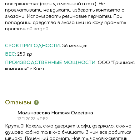
поверхностях (акрил, алюминий и т.п.). Не
проглатывать, не вдыхать, избегать контакта с
глазами. Использовать резиновые перчатки. При
попадании средства в глаза или на кожу промыть
проточной водой.
СРОК ПРИГОДНОСТИ:
36 месяцев.
ВЕС:
250 гр
ПРОИЗВОДСТВЕННЫЕ МОЩНОСТИ:
ООО "Гринмакс
компания" г.Киев.
Отзывы
1
Малиновська Наталя Олегівна
12.11.2023 в 11:59
Крутий! Кахель, скло дверцят шафи, дзеркало, скляна
душова кабіна та вікна блищать. З ним все робиться
швидко. Приємний аромат. Навіть, чоловік-скептик