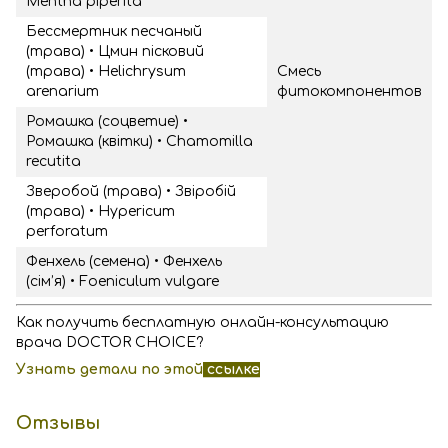
Mentha piperita
Бессмертник песчаный
(трава) • Цмин пісковий
(трава) • Helichrysum
Cмесь
arenarium
фитокомпонентов
Ромашка (соцветие) •
Ромашка (квітки) • Chamomilla
recutita
Зверобой (трава) • Звіробій
(трава) • Hypericum
perforatum
Фенхель (семена) • Фенхель
(сім’я) • Foeniculum vulgare
Как получить бесплатную онлайн-консультацию
врача DOCTOR CHOICE?
Узнать детали по этой
ссылке
Отзывы