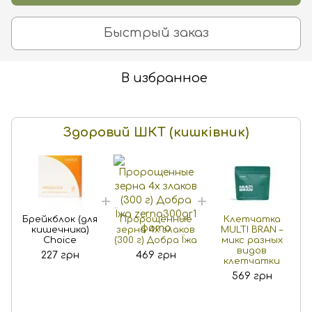
Быстрый заказ
В избранное
Здоровий ШКТ (кишківник)
Брейкблок (для
Пророщенные
Клетчатка
кишечника)
зерна 4х злаков
MULTI BRAN –
Choice
(300 г) Добра Їжа
микс разных
видов
227 грн
469 грн
клетчатки
569 грн