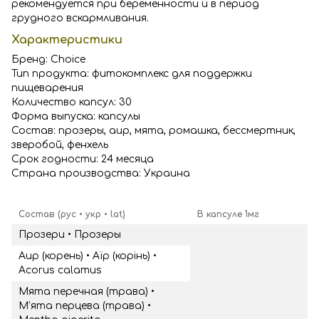
рекомендуется при беременности и в период
грудного вскармливания.
Характеристики
Бренд: Choice
Тип продукта: фитокомплекс для поддержки
пищеварения
Количество капсул: 30
Форма выпуска: капсулы
Состав: прозеры, аир, мята, ромашка, бессмертник,
зверобой, фенхель
Срок годности: 24 месяца
Страна производства: Украина
Состав (рус • укр • lat)
В капсуле 1мг
Прозери • Прозеры
Аир (корень) • Аїр (корінь) •
Acorus calamus
Мята перечная (трава) •
М’ята перцева (трава) •